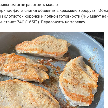
-сильном огне разогреть масло.
уриное филе, слегка обвалять в крахмале аррорута . Обж
 золотистой корочки и полной готовности (4-5 минут на 
е станет 74C (165F)). Переложить на тарелку.