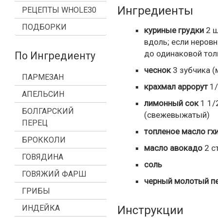
Ингредиенты
РЕЦЕПТЫ WHOLE30
ПОДБОРКИ
куриные грудки
2
ш
вдоль; если неровн
до одинаковой то
По Ингредиенту
чеснок
3
зубчика
(
ПАРМЕЗАН
крахмал аррорут
1/
АПЕЛЬСИН
лимонный сок
1 1/
БОЛГАРСКИЙ
(свежевыжатый)
ПЕРЕЦ
топленое масло гх
БРОККОЛИ
масло авокадо
2
с
ГОВЯДИНА
соль
ГОВЯЖИЙ ФАРШ
черный молотый п
ГРИБЫ
Инструкции
ИНДЕЙКА