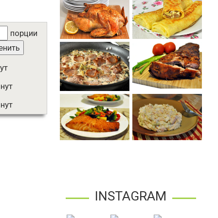
порции
енить
ут
нут
нут
INSTAGRAM