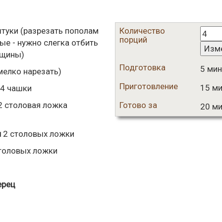
туки
(разрезать пополам
Количество
порций
ые - нужно слегка отбить
Изм
лщины)
Подготовка
5 мин
мелко нарезать)
Приготовление
15 ми
4
чашки
2
столовая ложка
Готово за
20 ми
и
2
столовых ложки
толовых ложки
ерец