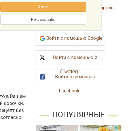
Хочу!
Забыли Пароль?
Сбросить Пароль
Не зарегистрированы?
Нет, спасибо
Зарегистрироваться
Войти с помощью Google
Войти с помощью X
(Twitter)
Войти с помощью
Facebook
сто в Вашем
й корочки,
рецепт без
ПОПУЛЯРНЫЕ
 согласно