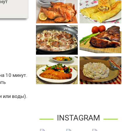
нут
на 10 минут.
ать
 или воды).
INSTAGRAM