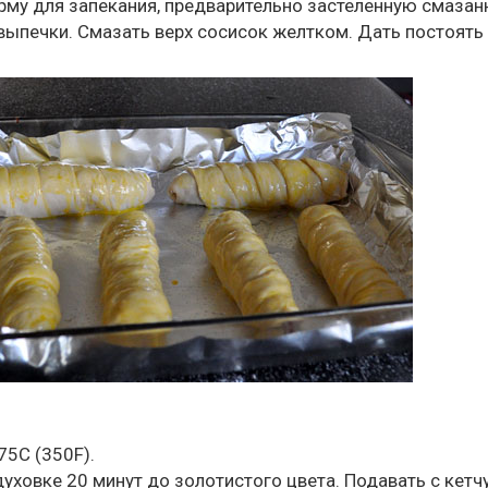
орму для запекания, предварительно застеленную смаза
выпечки. Смазать верх сосисок желтком. Дать постоять 
75С (350F).
духовке 20 минут до золотистого цвета. Подавать с кетч