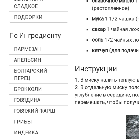
сливочное масло
1
СЛАДКОЕ
(растопленное)
ПОДБОРКИ
мука
1 1/2
чашка
(
сахар
1
чайная лож
По Ингредиенту
соль
1/2
чайных л
ПАРМЕЗАН
кетчуп
(для подачи
АПЕЛЬСИН
Инструкции
БОЛГАРСКИЙ
ПЕРЕЦ
1. В миску налить теплую
2. В отдельную миску пол
БРОККОЛИ
углубление в середине, п
ГОВЯДИНА
перемешать, чтобы получи
ГОВЯЖИЙ ФАРШ
ГРИБЫ
ИНДЕЙКА