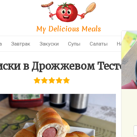
My Delicious Meals
а
Завтрак
Закуски
Супы
Салаты
Напитки
иски в Дрожжевом Тесте