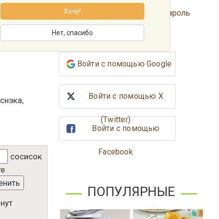
Хочу!
Забыли Пароль?
Сбросить Пароль
Не зарегистрированы?
Нет, спасибо
Зарегистрироваться
Войти с помощью Google
Войти с помощью X
снэка,
(Twitter)
Войти с помощью
Facebook
сосисок
те
енить
ПОПУЛЯРНЫЕ
нут