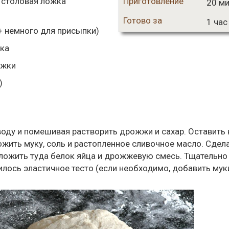
столовая ложка
Приготовление
20 ми
Готово за
1 час
+ немного для присыпки)
ка
ожки
)
 воду и помешивая растворить дрожжи и сахар. Оставить 
ожить муку, соль и растопленное сливочное масло. Сдел
оложить туда белок яйца и дрожжевую смесь. Тщательно
лось эластичное тесто (если необходимо, добавить муки