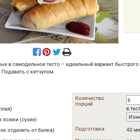
ые в самодельное тесто – идеальный вариант быстрого 
 Подавать с кетчупом.
Количество
порций
в тес
плая)
Изм
х ложки
(сухие)
Подготовка
40 ми
ок отделить от белка)