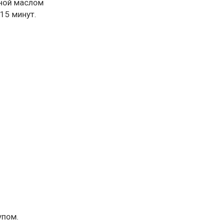
нной маслом
15 минут.
упом.