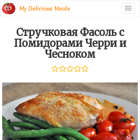
My Delicious Meals
Togg
navig
Стручковая Фасоль с
Помидорами Черри и
Чесноком