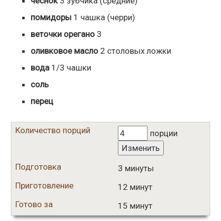
чеснок
3
зубчика
(средние)
помидоры
1
чашка
(черри)
веточки орегано
3
оливковое масло
2
столовых ложки
вода
1/3
чашки
соль
перец
Количество порций
порции
Изменить
Подготовка
3 минуты
Приготовление
12 минут
Готово за
15 минут