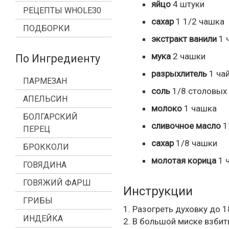
яйцо
4
штуки
РЕЦЕПТЫ WHOLE30
сахар
1 1/2
чашка
ПОДБОРКИ
экстракт ванили
1
ч
мука
2
чашки
По Ингредиенту
разрыхлитель
1
чай
ПАРМЕЗАН
соль
1/8
столовых
АПЕЛЬСИН
молоко
1
чашка
БОЛГАРСКИЙ
сливочное масло
1
ПЕРЕЦ
сахар
1/8
чашки
БРОККОЛИ
молотая корица
1
ч
ГОВЯДИНА
ГОВЯЖИЙ ФАРШ
Инструкции
ГРИБЫ
1. Разогреть духовку до 
ИНДЕЙКА
2. В большой миске взбит