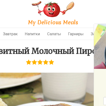
My Delicious Meals
Завтрак
Напитки
Салаты
Гарниры
Закуски
витный Молочный Пирог