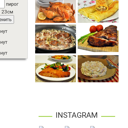
пирог
. 23см
енить
нут
нут
нут
INSTAGRAM