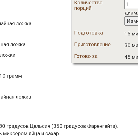
Количество
порций
диам
Изм
айная ложка
Подготовка
15 ми
ная ложка
Приготовление
30 ми
 ложки
Готово за
45 ми
10
грамм
айная ложка
180 градусов Цельсия (350 градусов Фаренгейта).
ь миксером яйца и сахар.