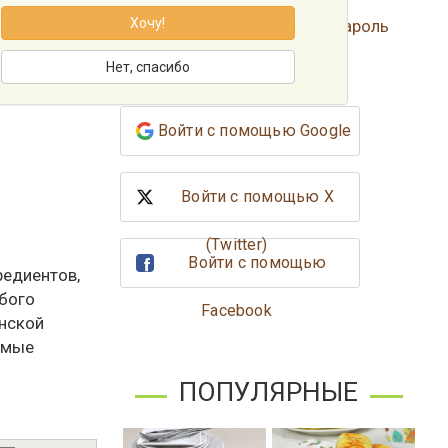
Хочу!
Забыли Пароль?
Сбросить Пароль
Не зарегистрированы?
Нет, спасибо
Зарегистрироваться
Войти с помощью Google
Войти с помощью X
(Twitter)
Войти с помощью
редиентов,
юбого
Facebook
анской
имые
ПОПУЛЯРНЫЕ