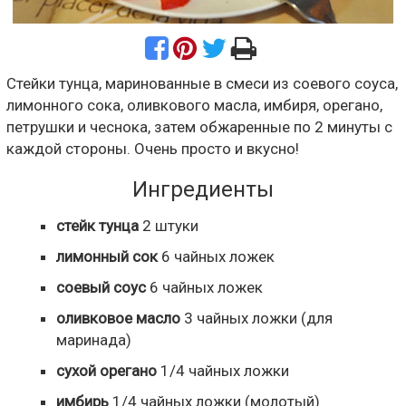
Стейки тунца, маринованные в смеси из соевого соуса,
лимонного сока, оливкового масла, имбиря, орегано,
петрушки и чеснока, затем обжаренные по 2 минуты с
каждой стороны. Очень просто и вкусно!
Ингредиенты
стейк тунца
2
штуки
лимонный сок
6
чайных ложек
соевый соус
6
чайных ложек
оливковое масло
3
чайных ложки
(для
маринада)
сухой орегано
1/4
чайных ложки
имбирь
1/4
чайных ложки
(молотый)