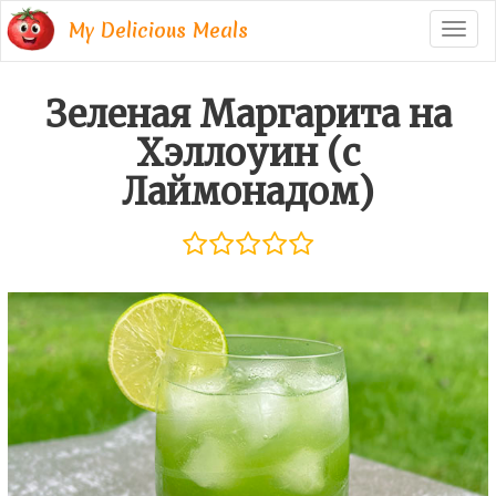
My Delicious Meals
Togg
navig
Зеленая Маргарита на
Хэллоуин (с
Лаймонадом)